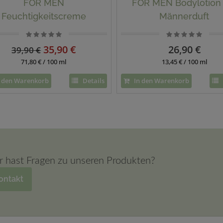
FOR MEN
FOR MEN Bodylotion 
Feuchtigkeitscreme
Männerduft
Naturkosmetik
35,90 €
26,90 €
39,90 €
71,80 € / 100 ml
13,45 € / 100 ml
 den Warenkorb
Details
In den Warenkorb
r hast Fragen zu unseren Produkten?
ontakt