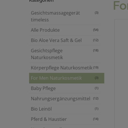
Kategorien
Fo
Gesichtsmassagegerät
(3)
timeless
Alle Produkte
(54)
Bio Aloe Vera Saft & Gel
(12)
Gesichtspflege
(18)
Naturkosmetik
Körperpflege Naturkosmetik
(19)
For Men Naturkosmetik
(3)
Baby Pflege
(1)
Nahrungsergänzungsmittel
(12)
Bio Leinöl
(1)
Pferd & Haustier
(14)