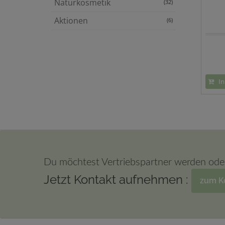
Naturkosmetik
(32)
Aktionen
(6)
In
Du möchtest Vertriebspartner werden ode
Jetzt Kontakt aufnehmen :
zum K